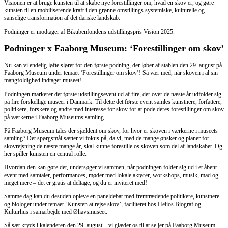
Visionen er at bruge kunsten til at skabe nye forestillinger om, hvad en skov er, og gøre
kunsten til en mobiliserende kraft i den grønne omstillings systemiske, kulturelle og
sanselige trans­formation af det danske landskab.
Podninger er modtager af Bikubenfondens udstillingspris Vision 2025.
Podninger x Faaborg Museum: ‘Forestillinger om skov’
Nu kan vi endelig løfte sløret for den første podning, der løber af stablen den 29. august på
Faaborg Museum under temaet ‘Forestillinger om skov’! Så vær med, når skoven i al sin
mangfoldighed indtager museet!
Podningen markerer det første udstillingsevent ud af fire, der over de næste år udfolder sig
på fire forskellige museer i Danmark. Til dette det første event samles kunstnere, forfattere,
politikere, forskere og andre med interesse for skov for at pode deres forestillinger om skov
på værkerne i Faaborg Museums samling.
På Faaborg Museum tales der sjældent om skov, for hvor er skoven i værkerne i museets
samling? Det spørgsmål sætter vi fokus på, da vi, med de mange ønsker og planer for
skovrejsning de næste mange år, skal kunne forestille os skoven som del af landskabet. Og
her spiller kunsten en central rolle.
Hvordan den kan gøre det, undersøger vi sammen, når podningen folder sig ud i et åbent
event med samtaler, performances, møder med lokale aktører, workshops, musik, mad og
meget mere – det er gratis at deltage, og du er inviteret med!
Samme dag kan du desuden opleve en paneldebat med fremtrædende politikere, kunstnere
og biologer under temaet ‘Kunsten at rejse skov’, faciliteret hos Helios Biograf og
Kulturhus i samarbejde med Øhavsmuseet.
Så sæt kryds i kalenderen den 29. august – vi glæder os til at se jer på Faaborg Museum.