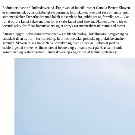
Podningers base er Underskoven på Ærø, skabt af billedkunstner Camilla Berner. Skoven
er et kunstnerisk og landskabeligt eksperiment, hvor skoven ikke blot ses som natur, men
som medskaber. Der arbejdes med lokalt indsamlede frø, stiklinger og fortællinger – ikke
for at opføre kunst i skoven, men for at skabe kunst med skoven. Skoven bliver både et
levende arkiv for Ærøs botaniske arv og et udtryk for menneskers tilknytning til stedet.
Kunsten ligger i selve transformationen – i at blande biologi, lokalhistorie, lovgivning og
landskab til en ny form for fortælling, hvor det poetiske, politiske og praktiske smelter
sammen. Skoven rejses fra 2026 og strækker sig over 15 hektar. Opkøb af jord og
etableringen af skoven er finansieret af beboere og virksomheder på Ærø samt fonde,
kommunen og Naturstyrelsen. Underskoven ejes og driftes af Naturstyrelsen Fyn.