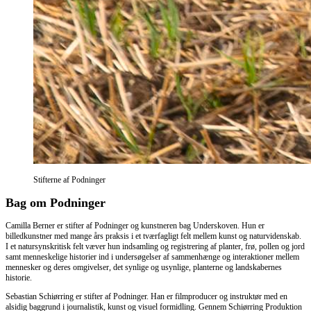
Stifterne af Podninger
Bag om Podninger
Camilla Berner er stifter af Podninger og kunstneren bag Underskoven. Hun er
billedkunstner med mange års praksis i et tværfagligt felt mellem kunst og naturvidenskab.
I et natursynskritisk felt væver hun indsamling og registrering af planter, frø, pollen og jord
samt menneskelige historier ind i undersøgelser af sammenhænge og interaktioner mellem
mennesker og deres omgivelser, det synlige og usynlige, planterne og landskabernes
historie.
Sebastian Schiørring er stifter af Podninger. Han er filmproducer og instruktør med en
alsidig baggrund i journalistik, kunst og visuel formidling. Gennem Schiørring Produktion