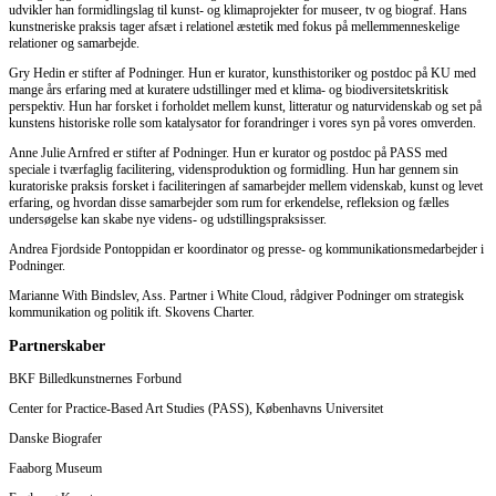
udvikler han formidlingslag til kunst- og klimaprojekter for museer, tv og biograf. Hans
kunstneriske praksis tager afsæt i relationel æstetik med fokus på mellemmenneskelige
relationer og samarbejde.
Gry Hedin er stifter af Podninger. Hun er kurator, kunsthistoriker og postdoc på KU med
mange års erfaring med at kuratere udstillinger med et klima- og biodiversitetskritisk
perspektiv. Hun har forsket i forholdet mellem kunst, litteratur og naturvidenskab og set på
kunstens historiske rolle som katalysator for forandringer i vores syn på vores omverden.
Anne Julie Arnfred er stifter af Podninger. Hun er kurator og postdoc på PASS med
speciale i tværfaglig facilitering, vidensproduktion og formidling. Hun har gennem sin
kuratoriske praksis forsket i faciliteringen af samarbejder mellem videnskab, kunst og levet
erfaring, og hvordan disse samarbejder som rum for erkendelse, refleksion og fælles
undersøgelse kan skabe nye videns- og udstillingspraksisser.
Andrea Fjordside Pontoppidan er koordinator og presse- og kommunikationsmedarbejder i
Podninger.
Marianne With Bindslev, Ass. Partner i White Cloud, rådgiver Podninger om strategisk
kommunikation og politik ift. Skovens Charter.
Partnerskaber
BKF Billedkunstnernes Forbund
Center for Practice-Based Art Studies (PASS), Københavns Universitet
Danske Biografer
Faaborg Museum