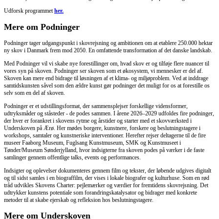
Udforsk programmet
her.
Mere om Podninger
Podninger tager udgangspunkt i skovrejsning og ambitionen om at etablere 250.000 hektar
ny skov i Danmark frem mod 2050. En omfattende transformation af det danske landskab.
Med Podninger vil vi skabe nye forestillinger om, hvad skov er og tilføje flere nuancer til
vores syn på skoven. Podninger ser skoven som et økosystem, vi mennesker er del af.
Skoven kan mere end bidrage til løsningen af et klima- og miljøproblem. Ved at inddrage
samtidskunsten såvel som den ældre kunst gør podninger det muligt for os at forestille os
selv som en del af skoven.
Podninger er et udstillingsformat, der sammensplejser forskellige vidensformer,
udtryksmåder og ståsteder - de podes sammen. I årene 2026–2029 udfoldes fire podninger,
der hver er forankret i skovens rytme og årstider og starter med et skovværksted i
Underskoven på Ærø. Her mødes borgere, kunstnere, forskere og beslutningstagere i
workshops, samtaler og kunstneriske interventioner. Herefter rejser deltagerne til de fire
museer Faaborg Museum, Fuglsang Kunstmuseum, SMK og Kunstmuseet i
Tønder/Museum Sønderjylland, hvor indsigterne fra skoven podes på værker i de faste
samlinger gennem offentlige talks, events og performances.
Indsigter og oplevelser dokumenteres gennem film og tekster, der løbende udgives digitalt
og til sidst samles i en biograffilm, der vises i lokale biografer og kulturhuse. Som en rød
tråd udvikles Skovens Charter: pejlemærker og værdier for fremtidens skovrejsning. Det
udtrykker kunstens potentiale som forandringskatalysator og bidrager med konkrete
metoder til at skabe ejerskab og refleksion hos beslutningstagere.
Mere om Underskoven